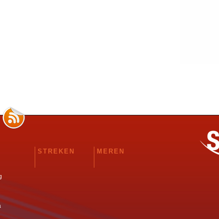
STREKEN
MEREN
g
a