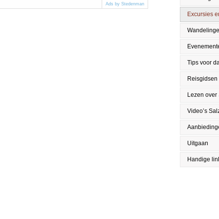
Ads by Stedenman
Excursies en
Wandeling
Evenement
Tips voor da
Reisgidsen
Lezen over
Video’s Sal
Aanbieding
Uitgaan
Handige lin