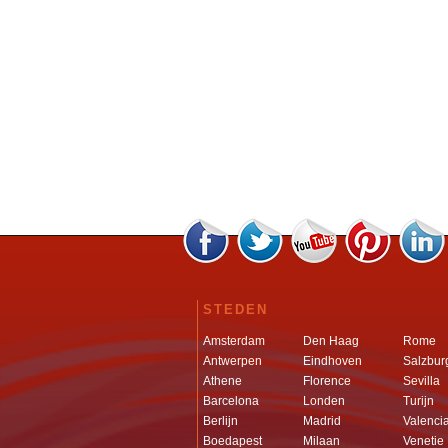
STEDEN
Amsterdam
Den Haag
Rome
Antwerpen
Eindhoven
Salzbur
Athene
Florence
Sevilla
Barcelona
Londen
Turijn
Berlijn
Madrid
Valenci
Boedapest
Milaan
Venetie