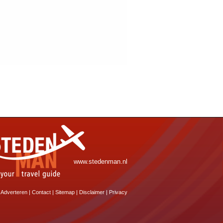
www.stedenman.nl
Adverteren
|
Contact
|
Sitemap
|
Disclaimer
|
Privacy