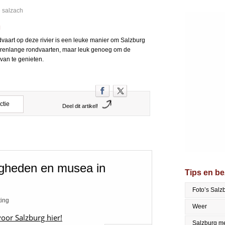
e salzach
h
ndvaart op deze rivier is een leuke manier om Salzburg
 urenlange rondvaarten, maar leuk genoeg om de
van te genieten.
ctie
Deel dit artikel!
igheden en musea in
Tips en b
Foto’s Salz
ting
Weer
voor Salzburg hier!
Salzburg me