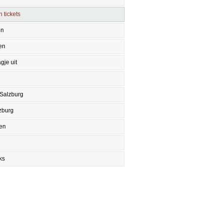
 tickets
en
en
gje uit
 Salzburg
zburg
en
ks