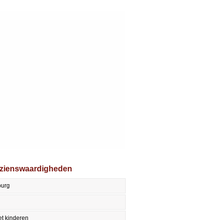
ezienswaardigheden
burg
t kinderen