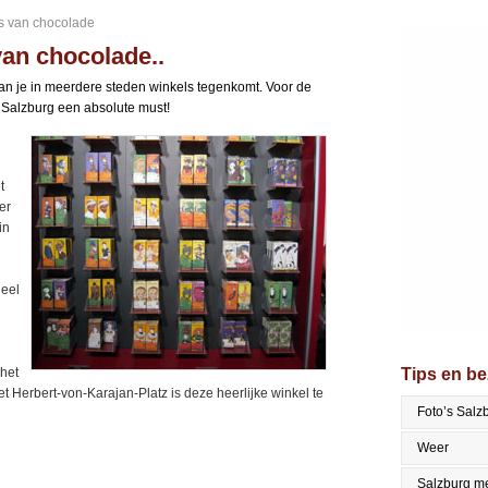
rs van chocolade
van chocolade..
an je in meerdere steden winkels tegenkomt. Voor de
n Salzburg een absolute must!
t
er
in
heel
het
Tips en b
 Herbert-von-Karajan-Platz is deze heerlijke winkel te
Foto’s Salz
Weer
Salzburg me