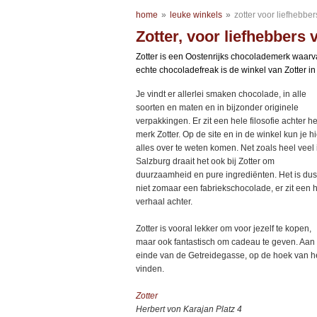
home
»
leuke winkels
»
zotter voor liefhebbe
Zotter, voor liefhebbers 
Zotter is een Oostenrijks chocolademerk waarv
echte chocoladefreak is de winkel van Zotter i
Je vindt er allerlei smaken chocolade, in alle
soorten en maten en in bijzonder originele
verpakkingen. Er zit een hele filosofie achter he
merk Zotter. Op de site en in de winkel kun je hi
alles over te weten komen. Net zoals heel veel 
Salzburg draait het ook bij Zotter om
duurzaamheid en pure ingrediënten. Het is dus
niet zomaar een fabriekschocolade, er zit een 
verhaal achter.
Zotter is vooral lekker om voor jezelf te kopen,
maar ook fantastisch om cadeau te geven. Aan 
einde van de Getreidegasse, op de hoek van het
vinden.
Zotter
Herbert von Karajan Platz 4