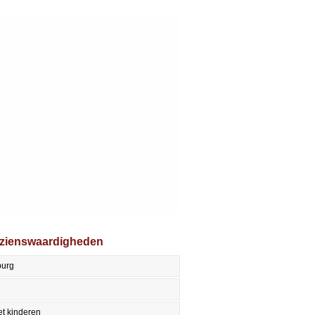
ezienswaardigheden
burg
t kinderen