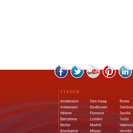
STEDEN
Amsterdam
Den Haag
Rome
Antwerpen
Eindhoven
Salzbur
Athene
Florence
Sevilla
Barcelona
Londen
Turijn
Berlijn
Madrid
Valenci
Boedapest
Milaan
Venetie