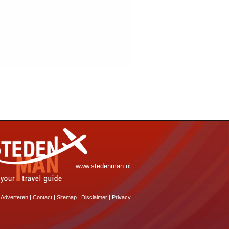
www.stedenman.nl
Adverteren
|
Contact
|
Sitemap
|
Disclaimer
|
Privacy