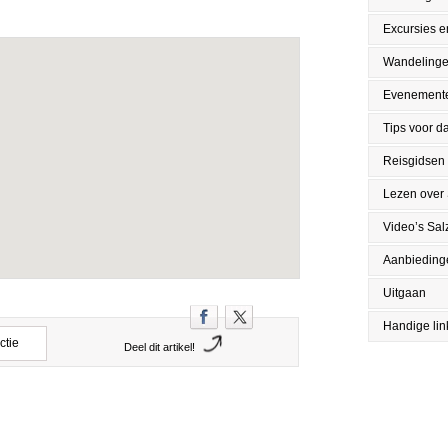
Excursies en
Wandeling
Evenement
Tips voor da
Reisgidsen
Lezen over
Video’s Sal
Aanbieding
Uitgaan
Handige lin
ctie
Deel dit artikel!