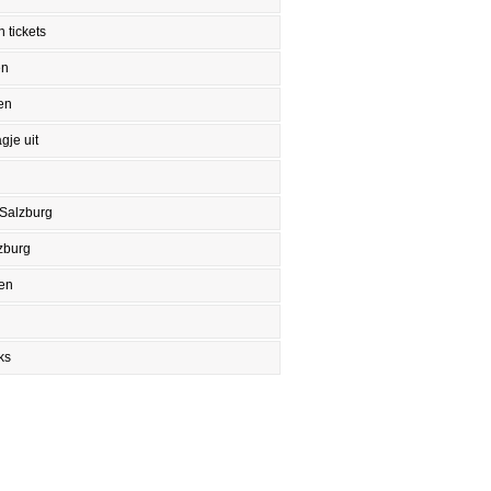
 tickets
en
en
gje uit
 Salzburg
zburg
en
ks