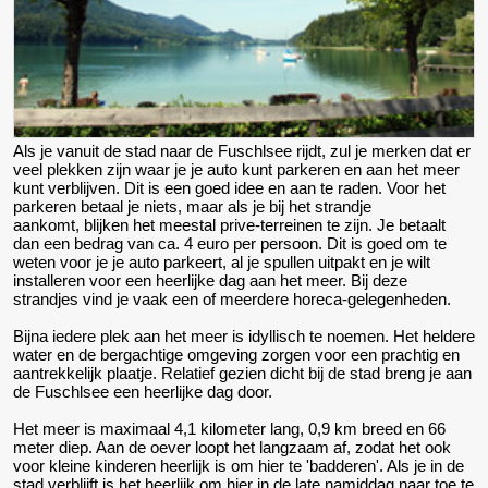
Als je vanuit de stad naar de Fuschlsee rijdt, zul je merken dat er
veel plekken zijn waar je je auto kunt parkeren en aan het meer
kunt verblijven. Dit is een goed idee en aan te raden. Voor het
parkeren betaal je niets, maar als je bij het strandje
aankomt, blijken het meestal prive-terreinen te zijn. Je betaalt
dan een bedrag van ca. 4 euro per persoon. Dit is goed om te
weten voor je je auto parkeert, al je spullen uitpakt en je wilt
installeren voor een heerlijke dag aan het meer. Bij deze
strandjes vind je vaak een of meerdere horeca-gelegenheden.
Bijna iedere plek aan het meer is idyllisch te noemen. Het heldere
water en de bergachtige omgeving zorgen voor een prachtig en
aantrekkelijk plaatje. Relatief gezien dicht bij de stad breng je aan
de Fuschlsee een heerlijke dag door.
Het meer is maximaal 4,1 kilometer lang, 0,9 km breed en 66
meter diep. Aan de oever loopt het langzaam af, zodat het ook
voor kleine kinderen heerlijk is om hier te 'badderen'. Als je in de
stad verblijft is het heerlijk om hier in de late namiddag naar toe te