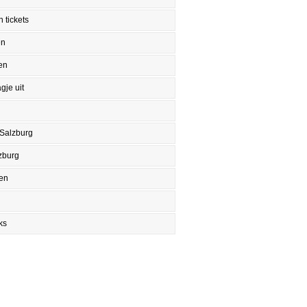
 tickets
en
en
gje uit
 Salzburg
zburg
en
ks