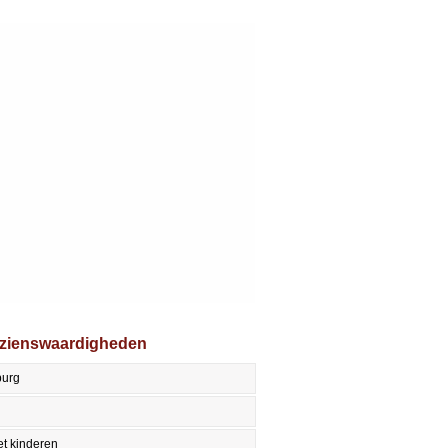
ezienswaardigheden
burg
t kinderen