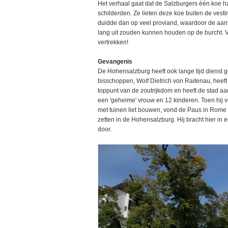
Het verhaal gaat dat de Salzburgers één koe h
schilderden. Ze lieten deze koe buiten de vestin
duidde dan op veel proviand, waardoor de aanva
lang uit zouden kunnen houden op de burcht. 
vertrekken!
Gevangenis
De Hohensalzburg heeft ook lange tijd dienst
bisschoppen, Wolf Dietrich von Raitenau, heeft 
toppunt van de zoutrijkdom en heeft de stad a
een 'geheime' vrouw en 12 kinderen. Toen hij v
met tuinen liet bouwen, vond de Paus in Rome
zetten in de Hohensalzburg. Hij bracht hier in
door.