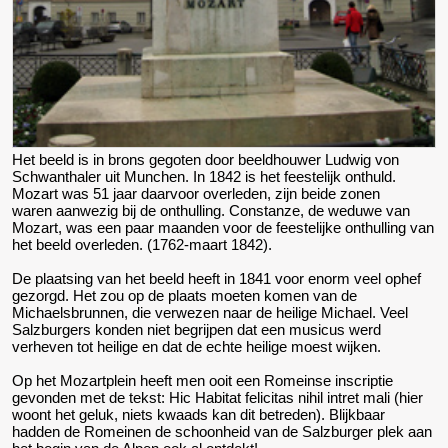
Het beeld is in brons gegoten door beeldhouwer Ludwig von
Schwanthaler uit Munchen. In 1842 is het feestelijk onthuld.
Mozart was 51 jaar daarvoor overleden, zijn beide zonen
waren aanwezig bij de onthulling. Constanze, de weduwe van
Mozart, was een paar maanden voor de feestelijke onthulling van
het beeld overleden. (1762-maart 1842).
De plaatsing van het beeld heeft in 1841 voor enorm veel ophef
gezorgd. Het zou op de plaats moeten komen van de
Michaelsbrunnen, die verwezen naar de heilige Michael. Veel
Salzburgers konden niet begrijpen dat een musicus werd
verheven tot heilige en dat de echte heilige moest wijken.
Op het Mozartplein heeft men ooit een Romeinse inscriptie
gevonden met de tekst: Hic Habitat felicitas nihil intret mali (hier
woont het geluk, niets kwaads kan dit betreden). Blijkbaar
hadden de Romeinen de schoonheid van de Salzburger plek aan