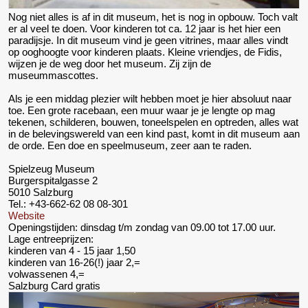
Nog niet alles is af in dit museum, het is nog in opbouw. Toch valt
er al veel te doen. Voor kinderen tot ca. 12 jaar is het hier een
paradijsje. In dit museum vind je geen vitrines, maar alles vindt
op ooghoogte voor kinderen plaats. Kleine vriendjes, de Fidis,
wijzen je de weg door het museum. Zij zijn de
museummascottes.
Als je een middag plezier wilt hebben moet je hier absoluut naar
toe. Een grote racebaan, een muur waar je je lengte op mag
tekenen, schilderen, bouwen, toneelspelen en optreden, alles wat
in de belevingswereld van een kind past, komt in dit museum aan
de orde. Een doe en speelmuseum, zeer aan te raden.
Spielzeug Museum
Burgerspitalgasse 2
5010 Salzburg
Tel.: +43-662-62 08 08-301
Website
Openingstijden: dinsdag t/m zondag van 09.00 tot 17.00 uur.
Lage entreeprijzen:
kinderen van 4 - 15 jaar 1,50
kinderen van 16-26(!) jaar 2,=
volwassenen 4,=
Salzburg Card gratis