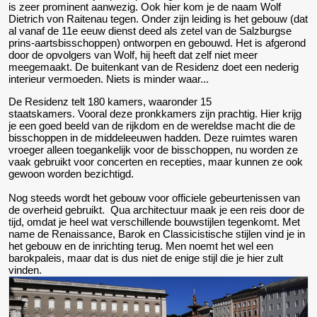
is zeer prominent aanwezig. Ook hier kom je de naam Wolf
Dietrich von Raitenau tegen. Onder zijn leiding is het gebouw (dat
al vanaf de 11e eeuw dienst deed als zetel van de Salzburgse
prins-aartsbisschoppen) ontworpen en gebouwd. Het is afgerond
door de opvolgers van Wolf, hij heeft dat zelf niet meer
meegemaakt. De buitenkant van de Residenz doet een nederig
interieur vermoeden. Niets is minder waar...
De Residenz telt 180 kamers, waaronder 15
staatskamers. Vooral deze pronkkamers zijn prachtig. Hier krijg
je een goed beeld van de rijkdom en de wereldse macht die de
bisschoppen in de middeleeuwen hadden. Deze ruimtes waren
vroeger alleen toegankelijk voor de bisschoppen, nu worden ze
vaak gebruikt voor concerten en recepties, maar kunnen ze ook
gewoon worden bezichtigd.
Nog steeds wordt het gebouw voor officiele gebeurtenissen van
de overheid gebruikt. Qua architectuur maak je een reis door de
tijd, omdat je heel wat verschillende bouwstijlen tegenkomt. Met
name de Renaissance, Barok en Classicistische stijlen vind je in
het gebouw en de inrichting terug. Men noemt het wel een
barokpaleis, maar dat is dus niet de enige stijl die je hier zult
vinden.