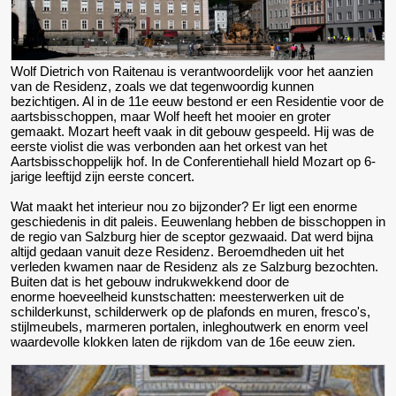
Wolf Dietrich von Raitenau is verantwoordelijk voor het aanzien
van de Residenz, zoals we dat tegenwoordig kunnen
bezichtigen. Al in de 11e eeuw bestond er een Residentie voor de
aartsbisschoppen, maar Wolf heeft het mooier en groter
gemaakt. Mozart heeft vaak in dit gebouw gespeeld. Hij was de
eerste violist die was verbonden aan het orkest van het
Aartsbisschoppelijk hof. In de Conferentiehall hield Mozart op 6-
jarige leeftijd zijn eerste concert.
Wat maakt het interieur nou zo bijzonder? Er ligt een enorme
geschiedenis in dit paleis. Eeuwenlang hebben de bisschoppen in
de regio van Salzburg hier de sceptor gezwaaid. Dat werd bijna
altijd gedaan vanuit deze Residenz. Beroemdheden uit het
verleden kwamen naar de Residenz als ze Salzburg bezochten.
Buiten dat is het gebouw indrukwekkend door de
enorme hoeveelheid kunstschatten: meesterwerken uit de
schilderkunst, schilderwerk op de plafonds en muren, fresco's,
stijlmeubels, marmeren portalen, inleghoutwerk en enorm veel
waardevolle klokken laten de rijkdom van de 16e eeuw zien.