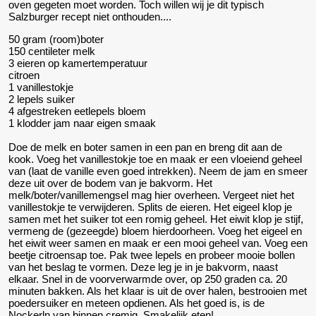
oven gegeten moet worden. Toch willen wij je dit typisch
Salzburger recept niet onthouden....
50 gram (room)boter
150 centileter melk
3 eieren op kamertemperatuur
citroen
1 vanillestokje
2 lepels suiker
4 afgestreken eetlepels bloem
1 klodder jam naar eigen smaak
Doe de melk en boter samen in een pan en breng dit aan de
kook. Voeg het vanillestokje toe en maak er een vloeiend geheel
van (laat de vanille even goed intrekken). Neem de jam en smeer
deze uit over de bodem van je bakvorm. Het
melk/boter/vanillemengsel mag hier overheen. Vergeet niet het
vanillestokje te verwijderen. Splits de eieren. Het eigeel klop je
samen met het suiker tot een romig geheel. Het eiwit klop je stijf,
vermeng de (gezeegde) bloem hierdoorheen. Voeg het eigeel en
het eiwit weer samen en maak er een mooi geheel van. Voeg een
beetje citroensap toe. Pak twee lepels en probeer mooie bollen
van het beslag te vormen. Deze leg je in je bakvorm, naast
elkaar. Snel in de voorverwarmde over, op 250 graden ca. 20
minuten bakken. Als het klaar is uit de over halen, bestrooien met
poedersuiker en meteen opdienen. Als het goed is, is de
Nockerln van binnen cremig. Smakelijk eten!