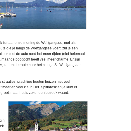
ijk is naar onze mening de Wolfgangsee, met als
ute die je langs de Wolfgangsee voert, zul je een
t ook met de auto rond het meer rijden (niet helemaal
, maar de boottocht heeft veel meer charme. Er zijn
ij raden de route naar het plaatje St. Wolfgang aan.
e straatjes, prachtige houten huizen met veel
 meer en veel kleur. Het is pittoresk en je kunt er
te groot, maar het is zeker een bezoek waard.
s
zijn
iek