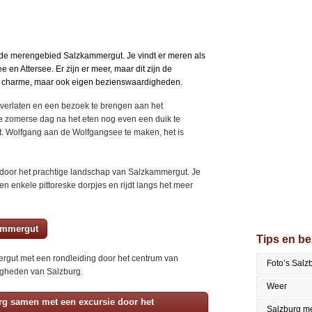
nde merengebied Salzkammergut. Je vindt er meren als
n Attersee. Er zijn er meer, maar dit zijn de
 en charme, maar ook eigen bezienswaardigheden.
 verlaten en een bezoek te brengen aan het
 zomerse dag na het eten nog even een duik te
t. Wolfgang aan de Wolfgangsee te maken, het is
door het prachtige landschap van Salzkammergut. Je
n enkele pittoreske dorpjes en rijdt langs het meer
kammergut
Tips en b
rgut met een rondleiding door het centrum van
Foto’s Salz
igheden van Salzburg.
Weer
rg samen met een excursie door het
Salzburg me