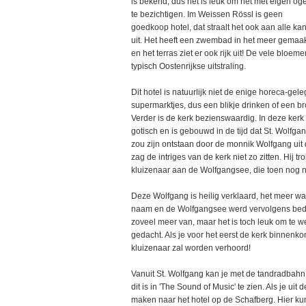
is bekend, dus het is leuk om het met eigen og
te bezichtigen. Im Weissen Rössl is geen
goedkoop hotel, dat straalt het ook aan alle ka
uit. Het heeft een zwembad in het meer gemaa
en het terras ziet er ook rijk uit! De vele blo
typisch Oostenrijkse uitstraling.
Dit hotel is natuurlijk niet de enige horeca-gele
supermarktjes, dus een blikje drinken of een b
Verder is de kerk bezienswaardig. In deze kerk
gotisch en is gebouwd in de tijd dat St. Wolf
zou zijn ontstaan door de monnik Wolfgang ui
zag de intriges van de kerk niet zo zitten. Hij 
kluizenaar aan de Wolfgangsee, die toen nog ni
Deze Wolfgang is heilig verklaard, het meer wa
naam en de Wolfgangsee werd vervolgens bed
zoveel meer van, maar het is toch leuk om te w
gedacht. Als je voor het eerst de kerk binnenk
kluizenaar zal worden verhoord!
Vanuit St. Wolfgang kan je met de tandradbahn
dit is in 'The Sound of Music' te zien. Als je u
maken naar het hotel op de Schafberg. Hier k