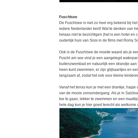
Fuschlsee
De Fuschlsee is niet zo heel erg bekend bij het 
iedere Nederlander kent! Wat te denken van het 
helaas niet te bezichtigen (het is een hotel en
ouderlijk huis van Sissi in de films met Romy S
Ook is de Fuschlsee de moeite waard als je een
Fuschl am see vind je een aangelegd waterpar
buitenzwembad en natuurlijk een strandje aan 
heen kunt zwemmen, er zijn glijbaantjes en een
langzaam af, zodat het ook voor kleine kinderen
Vanaf het terras kun je met een drankje, hapje o
van de mooie zonsondergang. Als je in Salzburg 
toe te gaan, lekker te zwemmen en een maatlijd
hele dag kun je hier goed terecht als welkome 