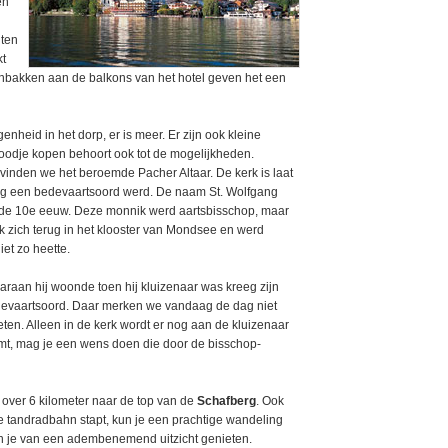
en
nten
kt
emenbakken aan de balkons van het hotel geven het een
genheid in het dorp, er is meer. Er zijn ook kleine
roodje kopen behoort ook tot de mogelijkheden.
 vinden we het beroemde Pacher Altaar. De kerk is laat
gang een bedevaartsoord werd. De naam St. Wolfgang
t de 10e eeuw. Deze monnik werd aartsbisschop, maar
trok zich terug in het klooster van Mondsee en werd
et zo heette.
araan hij woonde toen hij kluizenaar was kreeg zijn
evaartsoord. Daar merken we vandaag de dag niet
eten. Alleen in de kerk wordt er nog aan de kluizenaar
omt, mag je een wens doen die door de bisschop-
 over 6 kilometer naar de top van de
Schafberg
. Ook
it de tandradbahn stapt, kun je een prachtige wandeling
un je van een adembenemend uitzicht genieten.