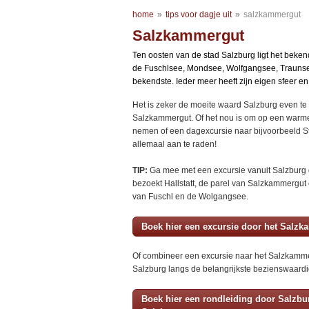
home
»
tips voor dagje uit
»
salzkammergut
Salzkammergut
Ten oosten van de stad Salzburg ligt het beke
de Fuschlsee, Mondsee, Wolfgangsee, Traunsee e
bekendste. Ieder meer heeft zijn eigen sfeer
Het is zeker de moeite waard Salzburg even te
Salzkammergut. Of het nou is om op een warme
nemen of een dagexcursie naar bijvoorbeeld S
allemaal aan te raden!
TIP:
Ga mee met een excursie vanuit Salzburg 
bezoekt Hallstatt, de parel van Salzkammergut e
van Fuschl en de Wolgangsee.
Boek hier een excursie door het Salz
Of combineer een excursie naar het Salzkamme
Salzburg langs de belangrijkste bezienswaard
Boek hier een rondleiding door Salzbu