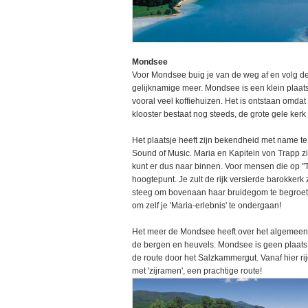
Mondsee
Voor Mondsee buig je van de weg af en volg d
gelijknamige meer. Mondsee is een klein plaat
vooral veel koffiehuizen. Het is ontstaan omdat
klooster bestaat nog steeds, de grote gele kerk 
Het plaatsje heeft zijn bekendheid met name te 
Sound of Music. Maria en Kapitein von Trapp zijn
kunt er dus naar binnen. Voor mensen die op "T
hoogtepunt. Je zult de rijk versierde barokker
steeg om bovenaan haar bruidegom te begroeten
om zelf je 'Maria-erlebnis' te ondergaan!
Het meer de Mondsee heeft over het algemeen
de bergen en heuvels. Mondsee is geen plaats w
de route door het Salzkammergut. Vanaf hier rij
met 'zijramen', een prachtige route!