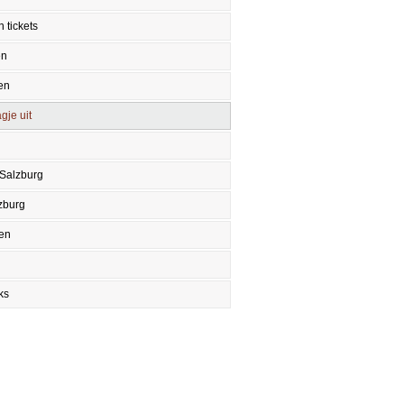
 tickets
en
en
gje uit
 Salzburg
zburg
en
ks