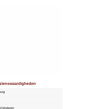
ezienswaardigheden
burg
t kinderen