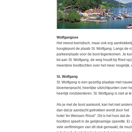
Wolfgangsee
Het meest toeristisch, maar ook erg aantrekkel
hoogtepunt de plaats St. Wolfgang. Langs de ro
parkeerplaats voor de boot tegenkomen. Je kun
tot aan St. Wolfgang, de weg houdt bij Ried op)
meerdere boottochten over het meer mogelijk, w
St. Wolfgang
St. Wolfgang is een gezellig plaatsje met nauw
bloemenpracht, heerlijke uitzichtpunten over het
heerlijk rondslenteren. St. Wolfgang is niet al 
Als je met de boot aankomt, kan het niet ander
dan dat je aandacht getrokken wordt door het
hotel 'Im Weissen Rössl". Dit is het huis dat de
hoofdrol speelt in de gelijknamige operette. Er 
vele verfilmingen van dit stuk gemaakt, de muz