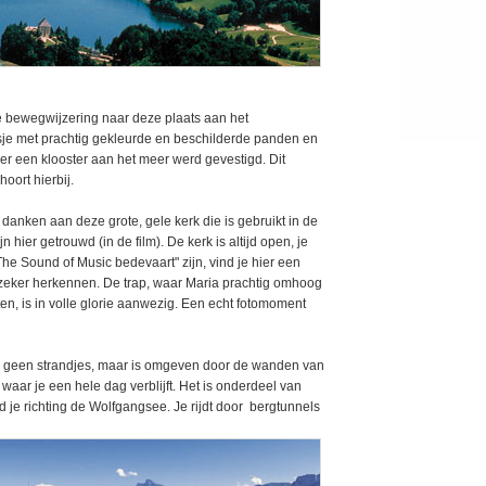
e bewegwijzering naar deze plaats aan het
sje met prachtig gekleurde en beschilderde panden en
 er een klooster aan het meer werd gevestigd. Dit
hoort hierbij.
danken aan deze grote, gele kerk die is gebruikt in de
 hier getrouwd (in de film). De kerk is altijd open, je
he Sound of Music bedevaart" zijn, vind je hier een
k zeker herkennen. De trap, waar Maria prachtig omhoog
, is in volle glorie aanwezig. Een echt fotomoment
 geen strandjes, maar is omgeven door de wanden van
aar je een hele dag verblijft. Het is onderdeel van
d je richting de Wolfgangsee. Je rijdt door bergtunnels