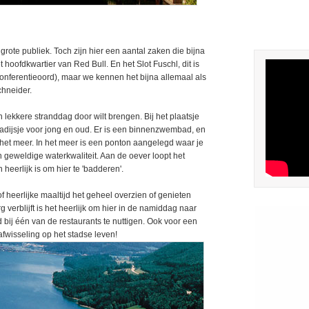
grote publiek. Toch zijn hier een aantal zaken die bijna
hoofdkwartier van Red Bull. En het Slot Fuschl, dit is
 conferentieoord), maar we kennen het bijna allemaal als
chneider.
 lekkere stranddag door wilt brengen. Bij het plaatsje
adijsje voor jong en oud. Er is een binnenzwembad, en
het meer. In het meer is een ponton aangelegd waar je
 geweldige waterkwaliteit. Aan de oever loopt het
 heerlijk is om hier te 'badderen'.
f heerlijke maaltijd het geheel overzien of genieten
verblijft is het heerlijk om hier in de namiddag naar
 bij één van de restaurants te nuttigen. Ook voor een
afwisseling op het stadse leven!