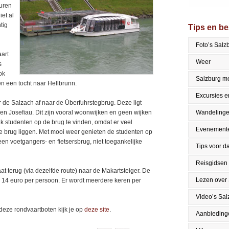
euren
et al
tig
Tips en b
Foto’s Salz
art
Weer
s
ok
Salzburg me
 en een tocht naar Hellbrunn.
Excursies en
 de Salzach af naar de Überfuhrstegbrug. Deze ligt
 en Josefiau. Dit zijn vooral woonwijken en geen wijken
Wandeling
k studenten op de brug te vinden, omdat er veel
Evenement
 de brug liggen. Met mooi weer genieten de studenten op
een voetgangers- en fietsersbrug, niet toegankelijke
Tips voor da
Reisgidsen
t terug (via dezelfde route) naar de Makartsteiger. De
Lezen over
a. 14 euro per persoon. Er wordt meerdere keren per
Video’s Sal
deze rondvaartboten kijk je op
deze site
.
Aanbieding