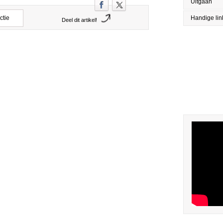
Uitgaan
ctie
Handige lin
Deel dit artikel!