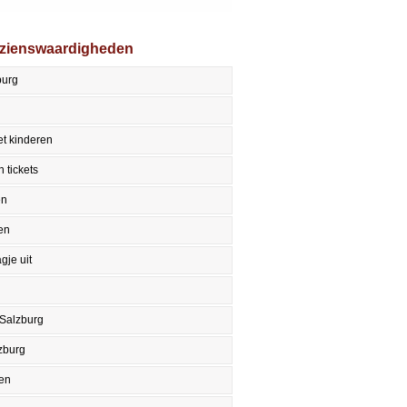
ezienswaardigheden
burg
t kinderen
 tickets
en
en
gje uit
 Salzburg
zburg
en