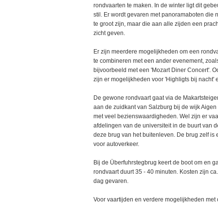
rondvaarten te maken. In de winter ligt dit geb
stil. Er wordt gevaren met panoramaboten die ni
te groot zijn, maar die aan alle zijden een prach
zicht geven.
Er zijn meerdere mogelijkheden om een rondva
te combineren met een ander evenement, zoal
bijvoorbeeld met een 'Mozart Diner Concert'. O
zijn er mogelijkheden voor 'Highligts bij nacht'
De gewone rondvaart gaat via de Makartsteiger
aan de zuidkant van Salzburg bij de wijk Aigen
met veel bezienswaardigheden. Wel zijn er vaa
afdelingen van de universiteit in de buurt van
deze brug van het buitenleven. De brug zelf is 
voor autoverkeer.
Bij de Überfuhrstegbrug keert de boot om en gaa
rondvaart duurt 35 - 40 minuten. Kosten zijn c
dag gevaren.
Voor vaartijden en verdere mogelijkheden met 