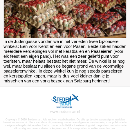
In de Judengasse vonden we in het verleden twee bijzondere
winkels: Een voor Kerst en een voor Pasen. Beide zaken hadden
meerdere verdiepingen vol met kerstballen en Paaseieren (voor
elk feest een eigen pand). Het was een zeer geliefd punt voor
toeristen, maar helaas bestaat het niet meer. De winkel is er nog
wel, maar beslaat nu alleen de begane grond van de voormalige
paaseierenwinkel. In deze winkel kun je nog steeds paaseieren
en kerstspullen kopen, maar is dus veel kleiner dan je je
misschien van een vorig bezoek aan Salzburg herinnert!
www.stedenman.nl
Copyright © 2026 Stedenman. Alle rechten voorbehouden. Op alle op de site aanwezige materialen
berust auteursrecht. Niets van deze uitgave mag zonder voorafgaande toestemming voor publicatie in
overige media gebruikt worden. Het is zonder schriftelijke toestemming niet toegestaan om informatie
afkomstig van deze website te kopiëren en of te verspreiden in welke vorm dan ook.