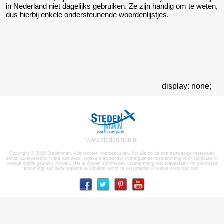
in Nederland niet dagelijks gebruiken. Ze zijn handig om te weten,
dus hierbij enkele ondersteunende woordenlijstjes.
display: none;
www.stedenman.nl
Copyright © 2026 Stedenman. Alle rechten voorbehouden. Op alle op de site aanwezige materialen
berust auteursrecht. Niets van deze uitgave mag zonder voorafgaande toestemming voor publicatie in
overige media gebruikt worden. Het is zonder schriftelijke toestemming niet toegestaan om informatie
afkomstig van deze website te kopiëren en of te verspreiden in welke vorm dan ook.